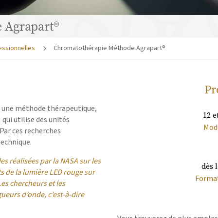
 Agrapart®
essionnelles
Chromatothérapie Méthode Agrapart®
5
Pr
 une méthode thérapeutique,
12 e
 qui utilise des unités
Modu
 Par ces recherches
 technique.
es réalisées par la NASA sur les
dès 
s de la lumière LED rouge sur
Format
 Les chercheurs et les
ueurs d’onde, c’est-à-dire