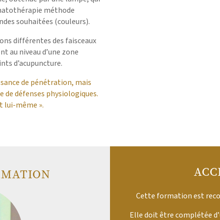
romatothérapie méthode
ndes souhaitées (couleurs).
çons différentes des faisceaux
nt au niveau d’une zone
ints d’acupuncture.
ssance de pénétration, mais
me de défenses physiologiques.
it lui-même ».
ACC
RMATION
Cette formation est recon
Elle doit être complétée 