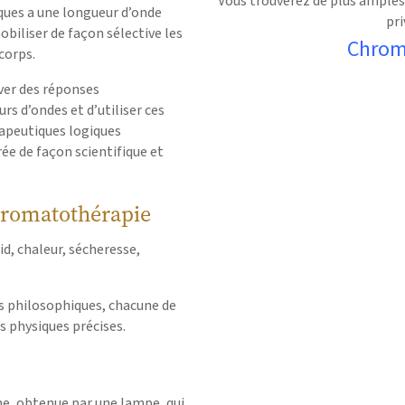
Vous trouverez de plus amples i
ues a une longueur d’onde
pri
biliser de façon sélective les
Chrom
 corps.
ver des réponses
s d’ondes et d’utiliser ces
rapeutiques logiques
ée de façon scientifique et
hromatothérapie
id, chaleur, sécheresse,
s philosophiques, chacune de
s physiques précises.
he, obtenue par une lampe, qui