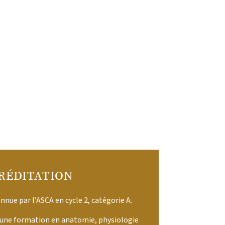
RÉDITATION
nue par l’ASCA en cycle 2, catégorie A.
d’une formation en
anatomie, physiologie