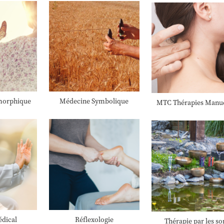
morphique
Médecine Symbolique
MTC Thérapies Manue
dical
Réflexologie
Thérapie par les so