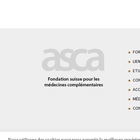
FO
LIE
ETU
CON
AC
MÉD
CO
Nous utilisons des cookies pour vous garantir la meilleure expérien