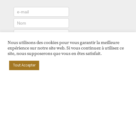
Nous utilisons des cookies pour vous garantir la meilleure
expérience sur notre site web. Si vous continuez à utilisez ce
Recevoir la newsletter
site, nous supposerons que vous en êtes satisfait.
ANCIENNES NEWSLETTERS
Tout Accepter
NATURIEL SÀRL
CH. DE LA BIOLE 1
1860 AIGLE
INFO@NATURIEL.CH
077 512 64 36 (ME ET JE 8H À 11H30)