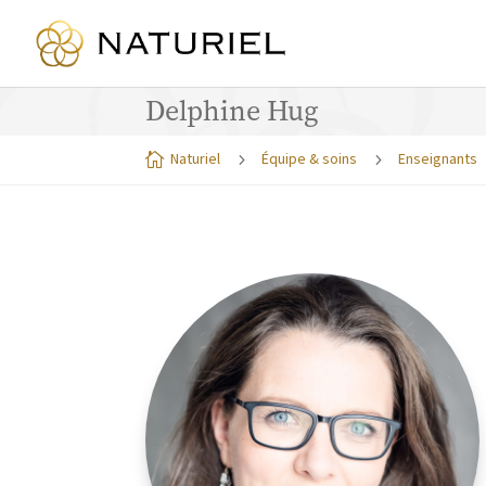
Delphine Hug
Naturiel
Équipe & soins
Enseignants

5
5