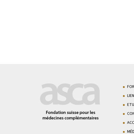
FO
LIE
ETU
CON
AC
MÉD