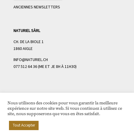
ANCIENNES NEWSLETTERS
NATURIEL SÀRL
CH. DE LA BIOLE 1
1860 AIGLE
INFO@NATURIEL.CH
077 512 64 36 (ME ET JE 8H À 11H30)
Nous utilisons des cookies pour vous garantir la meilleure
expérience sur notre site web. Si vous continuez à utilisez ce
site, nous supposerons que vous en êtes satisfait.
Naturiel ©
2026
- Tous droits réservés | site @diableries.ch
Tout Accepter
& sirup