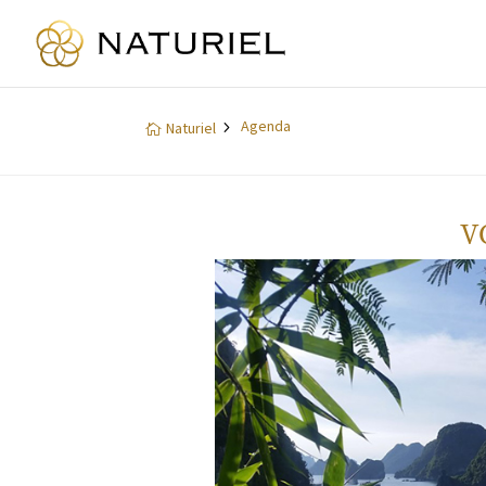
Agenda
5
Naturiel

V