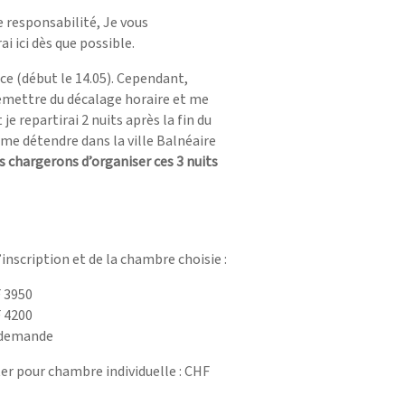
e responsabilité, Je vous
i ici dès que possible.
ce (début le 14.05). Cependant,
 remettre du décalage horaire et me
je repartirai 2 nuits après la fin du
 me détendre dans la ville Balnéaire
us chargerons d’organiser ces 3 nuits
’inscription et de la chambre choisie :
F 3950
F 4200
r demande
ter pour chambre individuelle : CHF