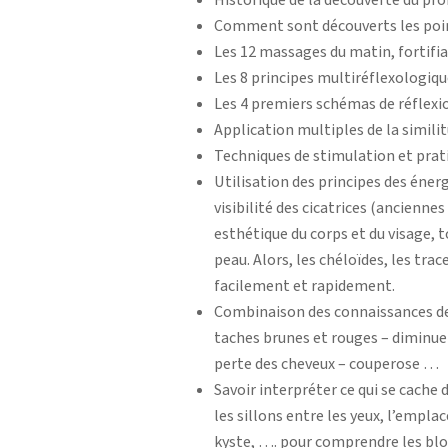
Historique de la découverte du pro
Comment sont découverts les point
Les 12 massages du matin, fortifia
Les 8 principes multiréflexologiqu
Les 4 premiers schémas de réflexio
Application multiples de la simili
Techniques de stimulation et prati
Utilisation des principes des énerg
visibilité des cicatrices (anciennes
esthétique du corps et du visage, t
peau. Alors, les chéloïdes, les tra
facilement et rapidement.
Combinaison des connaissances des 
taches brunes et rouges – diminuer
perte des cheveux – couperose …
Savoir interpréter ce qui se cache
les sillons entre les yeux, l’empl
kyste, …. pour comprendre les bloc