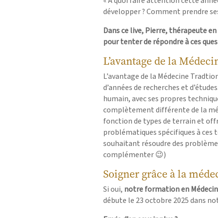
« À quoi faire attention cette anné
développer ? Comment prendre ses
Dans ce live, Pierre, thérapeute e
pour tenter de répondre à ces ques
L’avantage de la Médeci
L’avantage de la Médecine Tradtionn
d’années de recherches et d’études
humain, avec ses propres technique
complètement différente de la méd
fonction de types de terrain et off
problématiques spécifiques à ces t
souhaitant résoudre des problèmes
complémenter 😉)
Soigner grâce à la médec
Si oui,
notre formation en Médecine
débute le 23 octobre 2025 dans notr